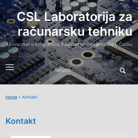
CSL Laboratorija za
računarsku tehniku
Univerzitet u Kragujevcu, Fakultet tehničkih nauka u Čačku
Home
»
Kontakt
Kontakt