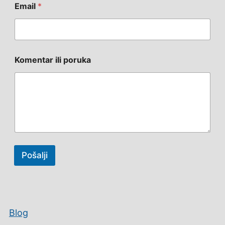
Email
*
i
i
Komentar ili poruka
Pošalji
Blog