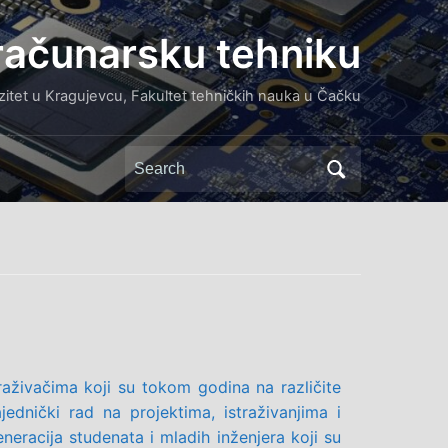
 računarsku tehniku
zitet u Kragujevcu, Fakultet tehničkih nauka u Čačku
aživačima koji su tokom godina na različite
ednički rad na projektima, istraživanjima i
neracija studenata i mladih inženjera koji su