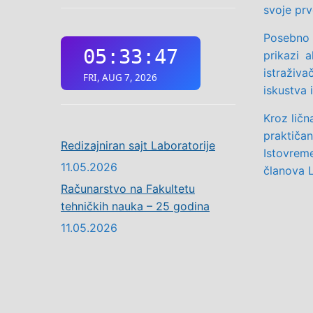
svoje prv
Posebno 
prikazi a
istraživa
iskustva i
Kroz ličn
praktiča
Redizajniran sajt Laboratorije
Istovreme
11.05.2026
članova L
Računarstvo na Fakultetu
tehničkih nauka – 25 godina
11.05.2026