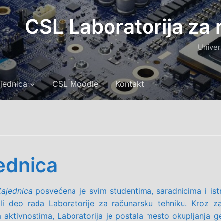
CSL Laboratorija za
Univer
jednica
CSL Moodle
Kontakt
ednica
Zajednica
posvećena je svim studentima, saradnicima i istr
ili deo rada Laboratorije za računarsku tehniku. Kroz zaj
 aktivnostima, Laboratorija je postala mesto okupljanja ge