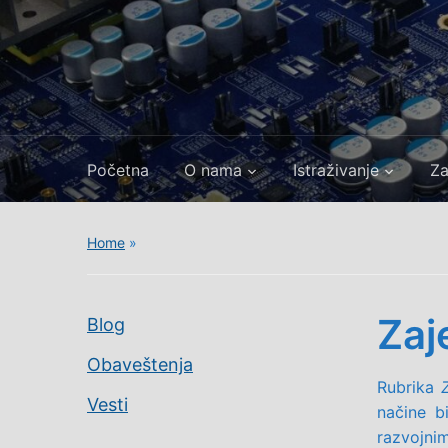
Početna
O nama
Istraživanje
Za
Home
»
Zaj
Blog
Obaveštenja
Rubrika
Vesti
načine b
razvojnim