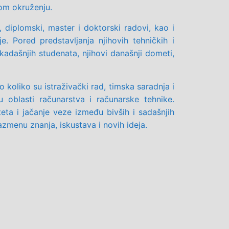
vom okruženju.
 diplomski, master i doktorski radovi, kao i
je. Pored predstavljanja njihovih tehničkih i
nekadašnjih studenata, njihovi današnji dometi,
koliko su istraživački rad, timska saradnja i
u oblasti računarstva i računarske tehnike.
eta i jačanje veze između bivših i sadašnjih
azmenu znanja, iskustava i novih ideja.