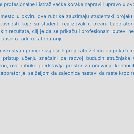
e profesionalne i istraživačke korake napravili upravo u o
mesto u okviru ove rubrike zauzimaju studentski projekti,
ktivnosti koje su studenti realizovali u okviru Laboratori
čkih rezultata, cilj je da se prikažu i profesionalni putevi 
 utisci o radu u Laboratoriji.
a iskustva i primere uspešnih projekata želimo da pokažemo 
n pristup učenju značajni za razvoj budućih stručnjaka 
no, ova rubrika predstavlja prostor za očuvanje kontinuit
aboratorije, sa željom da zajednica nastavi da raste kroz r