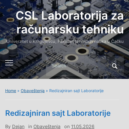
CSL Laboratorija za
računarsku tehniku
Univerzitet u Kragujevcu, Fakultet tehničkih nauka u Čačku
Search
Toggle
for:
mobile
menu
Home
»
Obaveštenja
»
Redizajniran sajt Laboratorije
Redizajniran sajt Laboratorije
By
Dejan
in
Obaveštenja
on
11.05.2026