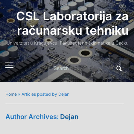
CSL Laboratorija za
računarsku tehniku
Univerzitet u Kragujevcu, Fakultet tehničkih nauka u Čačku
Search
Toggle
for:
mobile
menu
Home
»
Articles posted by Dejan
Author Archives:
Dejan